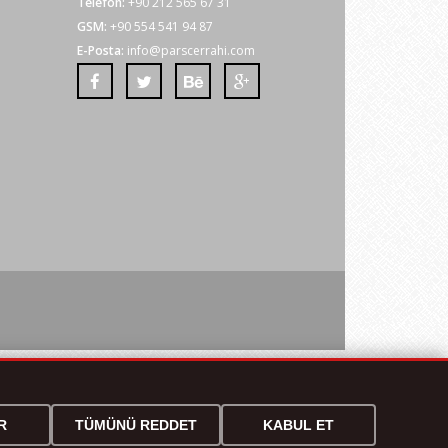
Telefon:
+90 212 565 67 31
GSM:
+90 554 541 94 87
E-Posta:
info@parscerrahi.com
R
TÜMÜNÜ REDDET
KABUL ET