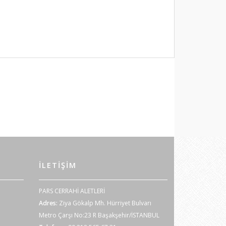
İLETIŞIM
PARS CERRAHİ ALETLERİ
Adres:
Ziya Gökalp Mh. Hürriyet Bulvarı
Metro Çarşı No:23 R Başakşehir/İSTANBUL