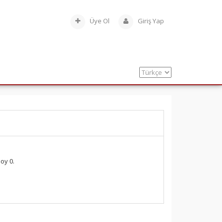
Üye Ol
Giriş Yap
oy 0.