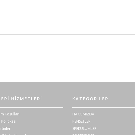
ERI HIZMETLERI
KATEGORILER
ım Koşulları
HAKKIMIZDA
k Politikası
PENSETLER
rünler
SPEKULUMLER