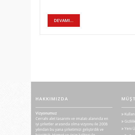
DEVAMI...
HAKKIMIZDA
MÜŞT
Vizyonumuz
Kullan
Cerrahi alet tasarımı ve imalatı alanında en
Gizlili
iyi şirketler arasında olma vizyonu ile 2008
Yeni Ü
yılından bu yana şirketimizi geliştirdik ve
büyüttük. Hizmet ve ürün kalitesi ile