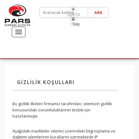
Üye Ol
Giriş Yap
TOGGLE
NAVIGATION
ANASAYFA
ÜRÜNLERİMİZ
GIZLILIK KOŞULLARI
ABDULKADİR GÖKSEL
RHİNOPLASTY SETİ
Bu gizlilik ilkeleri firmamız tarafından, sitemizin gizlilik
SÜLEYMAN TAŞ RHİNOPLASTY SETİ
konusundaki sorumluluklarının tesbiti için
İLETIŞIM
hazırlanmıştır.
Aşağıdaki maddeler sitemiz üzerindeki bilgi toplama ve
dağıtımı işlemlerinin kurallarını içermektedir.IP