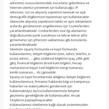
adresinizi sunucularımızdaki sorunların giderilmesi ve
İnternet sitemizi yönetmek için kullanacağız. IP
adresiniz, sizi ve alışveriş sepetinizi tanımak ve açık
demografik bilgilerinizin toplanması için kullanılacaktır.
Sitemizde alışveriş sepetinizin takibi ve aynı reklamların
ardarda görülmesinin engellenmesi için Cookie’lerden
yararlanılmaktadır. Cookie’lerden size ilgi alanlarınız
doğrultusunda içerik sunulması ve tekrar tekrar şifre
girmemeniz için şifrenizin saklanması gibi konularda
yararlanılmaktadır.
Sitemizin sipariş formunda ve kayıt formunda
kullanıcılarımız, iletişim bilgilerini (isim, adres, telefon, e-
posta adresi ......gibi), istatiksel bilgilerini (yaş, yıllık gelir
gibi), finansal bilgilerini (kredi kartı bilgileri, hesap
numarası) ve kişiye özel bilgilerini (vergi numarası,
kimlik numarası.... vb.) girmelidir.
Sipariş ve kayıt forumlarında aldığımız iletişim bilgilerini
kullanıcılarımıza, firmamız hakkında bilgi ve kampanya
haberleri ve materyallerini göndermek için
kullanmaktayız.Ayrıca kullanıcılarımızla iletişime
geçmemiz gerektiğinde de kullanılacaktır. Ancak
3.kişilerce paylaşılmayacaktır.
Kullanıcılarımız isteklerine bağlı olarak sistemimizden