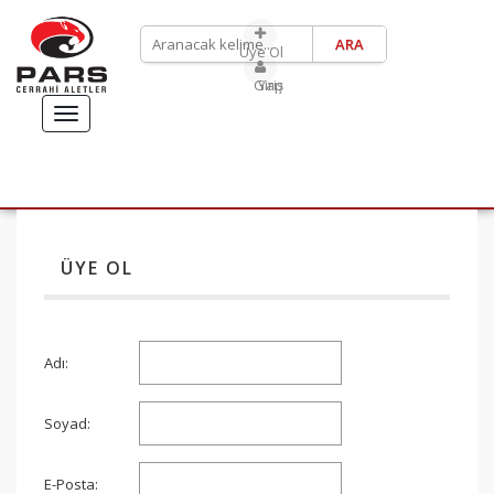
Üye Ol
Giriş Yap
TOGGLE
NAVIGATION
ANASAYFA
ÜYE OL
ÜRÜNLERİMİZ
ABDULKADİR GÖKSEL
RHİNOPLASTY SETİ
Adı:
SÜLEYMAN TAŞ RHİNOPLASTY SETİ
İLETIŞIM
Soyad:
E-Posta: