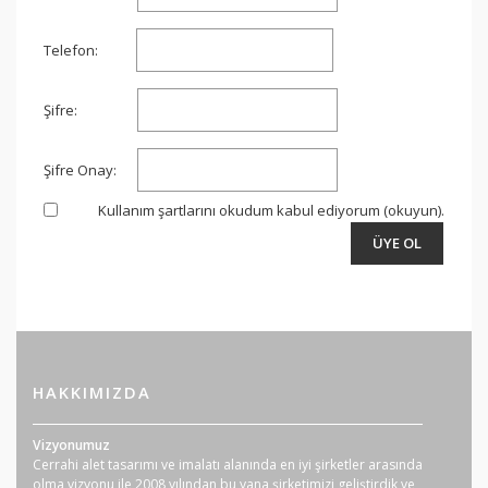
Telefon:
Şifre:
Şifre Onay:
Kullanım şartlarını okudum kabul ediyorum
(okuyun)
.
HAKKIMIZDA
Vizyonumuz
Cerrahi alet tasarımı ve imalatı alanında en iyi şirketler arasında
olma vizyonu ile 2008 yılından bu yana şirketimizi geliştirdik ve