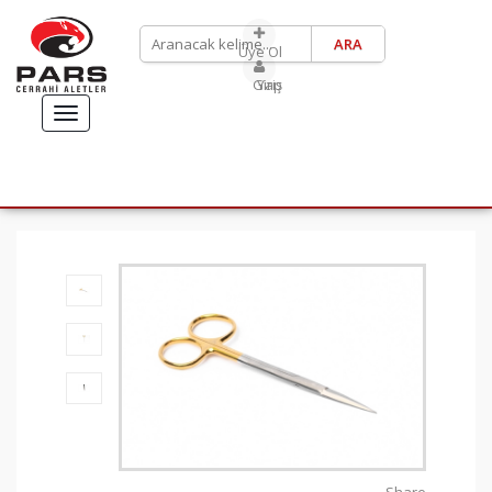
Üye Ol
Giriş Yap
TOGGLE
NAVIGATION
ANASAYFA
ÜRÜNLERİMİZ
ABDULKADİR GÖKSEL
RHİNOPLASTY SETİ
SÜLEYMAN TAŞ RHİNOPLASTY SETİ
İLETIŞIM