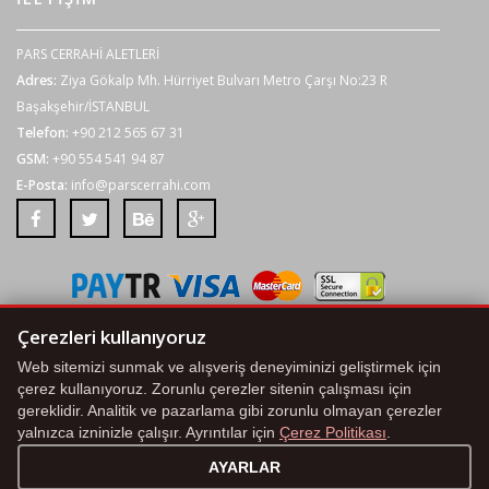
PARS CERRAHİ ALETLERİ
Adres:
Ziya Gökalp Mh. Hürriyet Bulvarı Metro Çarşı No:23 R
Başakşehir/İSTANBUL
Telefon:
+90 212 565 67 31
GSM:
+90 554 541 94 87
E-Posta:
info@parscerrahi.com
Tüm kredi kartı bilgileriniz 2048 bit SSL Sertifikası ile korunmaktadır.
Çerezleri kullanıyoruz
Web sitemizi sunmak ve alışveriş deneyiminizi geliştirmek için
Çerez Politikası
|
KVKK Aydınlatma Metni
|
Çerez Ayarları
çerez kullanıyoruz. Zorunlu çerezler sitenin çalışması için
gereklidir. Analitik ve pazarlama gibi zorunlu olmayan çerezler
© 2020 . BY
ALORA
. ALL RIGHTS RESERVED.
yalnızca izninizle çalışır. Ayrıntılar için
Çerez Politikası
.
AYARLAR