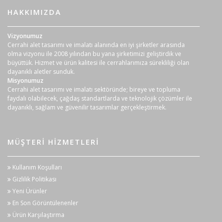
HAKKIMIZDA
Vizyonumuz
Cerrahi alet tasarımı ve imalatı alanında en iyi şirketler arasında
olma vizyonu ile 2008 yılından bu yana şirketimizi geliştirdik ve
büyüttük. Hizmet ve ürün kalitesi ile cerrahlarımıza sürekliliği olan
dayanıklı aletler sunduk.
Misyonumuz
Cerrahi alet tasarımı ve imalatı sektöründe; bireye ve topluma
faydalı olabilecek, çağdaş standartlarda ve teknolojik çözümler ile
dayanıklı, sağlam ve güvenilir tasarımlar gerçekleştirmek.
MÜŞTERI HIZMETLERI
Kullanım Koşulları
Gizlilik Politikası
Yeni Ürünler
En Son Görüntülenenler
Ürün Karşılaştırma