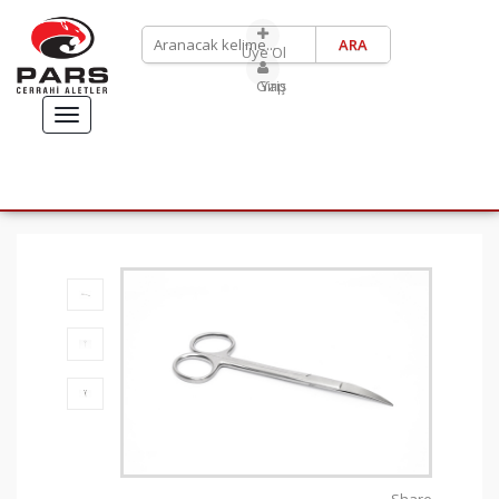
Üye Ol
Giriş Yap
TOGGLE
NAVIGATION
ANASAYFA
ÜRÜNLERİMİZ
ABDULKADİR GÖKSEL
RHİNOPLASTY SETİ
SÜLEYMAN TAŞ RHİNOPLASTY SETİ
İLETIŞIM