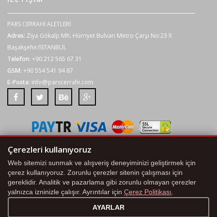
PARS CERRAHİ ALETLERİ
Adres:
Ziya Gökalp Mh. Hürriyet Bulvarı Metro Çarşı No:23 R
Başakşehir/İSTANBUL
Telefon:
+90 212 565 67 31
GSM:
+90 554 541 94 87
E-Posta:
info@parscerrahi.com
Tüm kredi kartı bilgileriniz 2048 bit SSL Sertifikası ile korunmaktadır.
Çerezleri kullanıyoruz
Web sitemizi sunmak ve alışveriş deneyiminizi geliştirmek için
Çerez Politikası
|
KVKK Aydınlatma Metni
|
Çerez Ayarları
çerez kullanıyoruz. Zorunlu çerezler sitenin çalışması için
gereklidir. Analitik ve pazarlama gibi zorunlu olmayan çerezler
© 2020 . BY
ALORA
. ALL RIGHTS RESERVED.
yalnızca izninizle çalışır. Ayrıntılar için
Çerez Politikası
.
AYARLAR