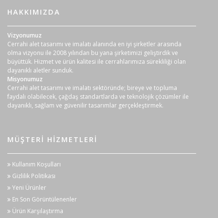
HAKKIMIZDA
Vizyonumuz
Cerrahi alet tasarımı ve imalatı alanında en iyi şirketler arasında
olma vizyonu ile 2008 yılından bu yana şirketimizi geliştirdik ve
büyüttük. Hizmet ve ürün kalitesi ile cerrahlarımıza sürekliliği olan
dayanıklı aletler sunduk.
Misyonumuz
Cerrahi alet tasarımı ve imalatı sektöründe; bireye ve topluma
faydalı olabilecek, çağdaş standartlarda ve teknolojik çözümler ile
dayanıklı, sağlam ve güvenilir tasarımlar gerçekleştirmek.
MÜŞTERI HIZMETLERI
Kullanım Koşulları
Gizlilik Politikası
Yeni Ürünler
En Son Görüntülenenler
Ürün Karşılaştırma