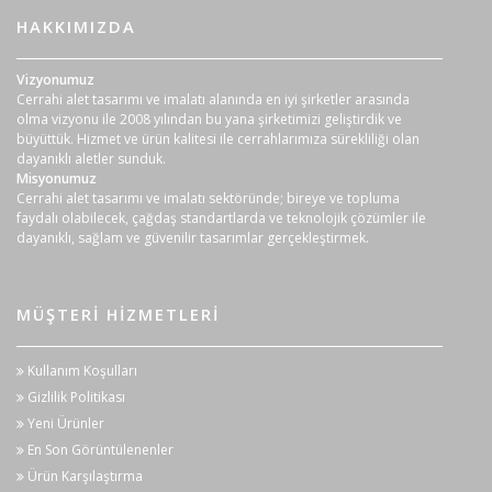
HAKKIMIZDA
Vizyonumuz
Cerrahi alet tasarımı ve imalatı alanında en iyi şirketler arasında
olma vizyonu ile 2008 yılından bu yana şirketimizi geliştirdik ve
büyüttük. Hizmet ve ürün kalitesi ile cerrahlarımıza sürekliliği olan
dayanıklı aletler sunduk.
Misyonumuz
Cerrahi alet tasarımı ve imalatı sektöründe; bireye ve topluma
faydalı olabilecek, çağdaş standartlarda ve teknolojik çözümler ile
dayanıklı, sağlam ve güvenilir tasarımlar gerçekleştirmek.
MÜŞTERI HIZMETLERI
Kullanım Koşulları
Gizlilik Politikası
Yeni Ürünler
En Son Görüntülenenler
Ürün Karşılaştırma