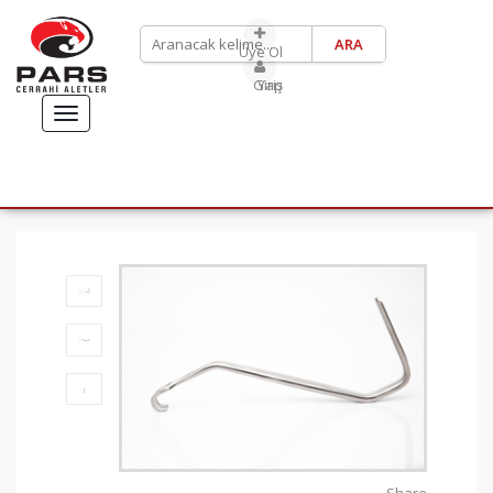
Üye Ol
Giriş Yap
TOGGLE
NAVIGATION
ANASAYFA
ÜRÜNLERİMİZ
ABDULKADİR GÖKSEL
RHİNOPLASTY SETİ
SÜLEYMAN TAŞ RHİNOPLASTY SETİ
İLETIŞIM