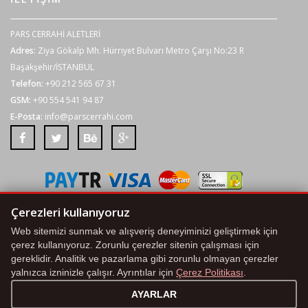
PARS CERRAHİ ALETLERİ
Adres:
Ziya Gökalp Mh. Hürriyet Bulvarı Metro Çarşı No:23 R
Başakşehir/İSTANBUL
Telefon:
+90 212 565 67 31
GSM:
+90 554 541 94 87
E-Posta:
info@parscerrahi.com
Tüm kredi kartı bilgileriniz 2048 bit SSL Sertifikası ile korunmaktadır.
Çerezleri kullanıyoruz
Web sitemizi sunmak ve alışveriş deneyiminizi geliştirmek için
Çerez Politikası
|
KVKK Aydınlatma Metni
|
Çerez Ayarları
çerez kullanıyoruz. Zorunlu çerezler sitenin çalışması için
gereklidir. Analitik ve pazarlama gibi zorunlu olmayan çerezler
© 2020 . BY
ALORA
. ALL RIGHTS RESERVED.
yalnızca izninizle çalışır. Ayrıntılar için
Çerez Politikası
.
AYARLAR